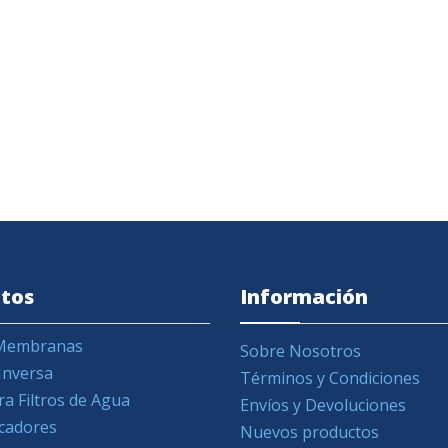
tos
Información
y Membranas
Sobre Nosotros
Inversa
Términos y Condiciones
ra Filtros de Agua
Envíos y Devoluciones
icadores
Nuevos productos