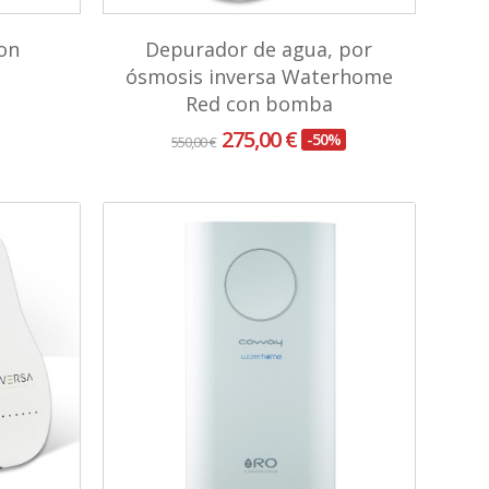
on
Depurador de agua, por
ósmosis inversa Waterhome
Red con bomba
275,00 €
-50%
550,00 €