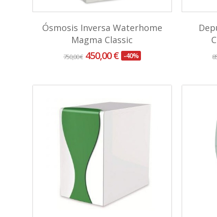
Ósmosis Inversa Waterhome
Depu
Magma Classic
C
450,00 €
-40%
750,00 €
8