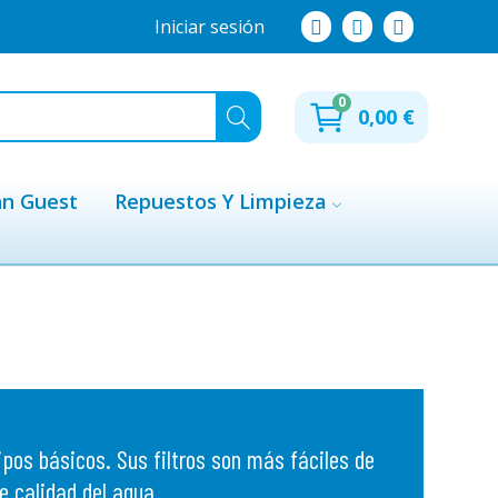
Iniciar sesión
0
0,00 €
hn Guest
Repuestos Y Limpieza
os básicos. Sus filtros son más fáciles de
e calidad del agua.