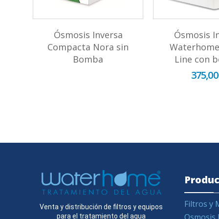
rcle
Ósmosis Inversa
Ósmosis I
Compacta Nora sin
Waterhome
Bomba
Line con 
375,00
Produc
Filtros 
Venta y distribución de filtros y equipos
Osmosis 
para el tratamiento del agua