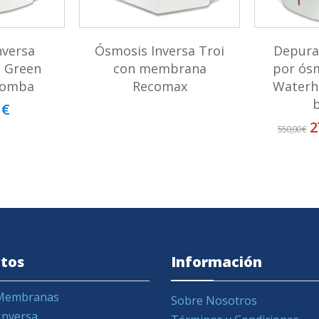
nversa
Ósmosis Inversa Troi
Depura
 Green
con membrana
por ósm
bomba
Recomax
Waterh
 €
2
550,00 €
tos
Información
y Membranas
Sobre Nosotros
Inversa