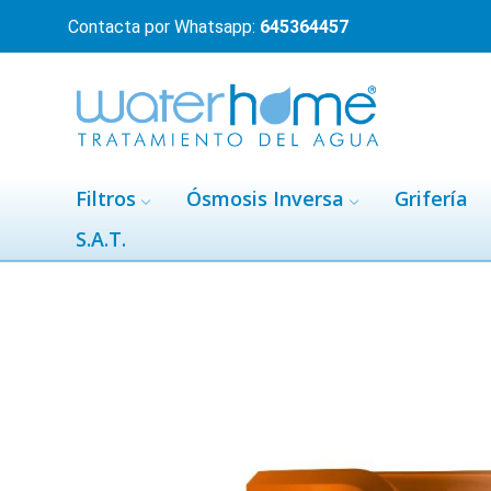
Contacta por Whatsapp:
645364457
Filtros
Ósmosis Inversa
Grifería
S.A.T.