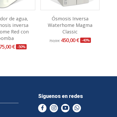
dor de agua,
Ósmosis Inversa
osis inversa
Waterhome Magma
co
ome Red con
Classic
bomba
450,00 €
-40%
750,00 €
75,00 €
-50%
Síguenos en redes