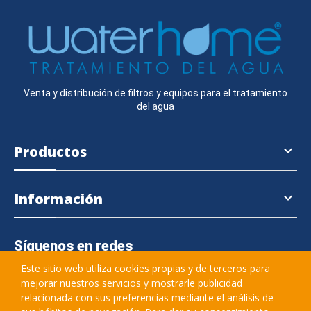
Venta y distribución de filtros y equipos para el tratamiento
del agua
Productos

Información

Síguenos en redes
Este sitio web utiliza cookies propias y de terceros para
mejorar nuestros servicios y mostrarle publicidad
relacionada con sus preferencias mediante el análisis de
645 364 457