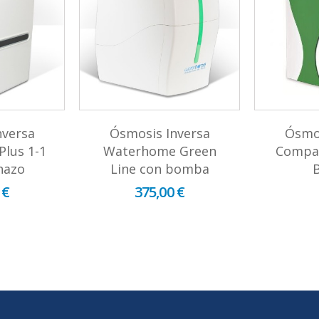
nversa
Ósmosis Inversa
Ósmos
lus 1-1
Waterhome Green
Compac
hazo
Line con bomba
 €
375,00 €