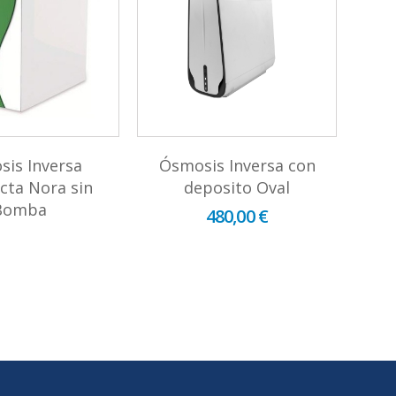
is Inversa
Ósmosis Inversa con
Ósm
ta Nora sin
deposito Oval
Bomba
480,00 €