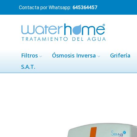
Contacta por Whatsapp:
645364457
Filtros
Ósmosis Inversa
Grifería
S.A.T.