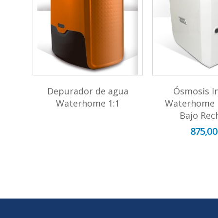
ua,
Depurador de agua
Ósmosis I
rsa
Waterhome 1:1
Waterhome P
con
Bajo Rec
875,00
0%