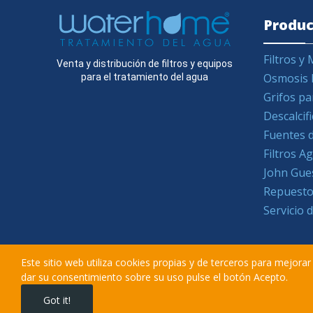
Produc
Filtros 
Venta y distribución de filtros y equipos
Osmosis 
para el tratamiento del agua
Grifos pa
Descalcif
Fuentes d
Filtros 
John Gue
Repuesto
Servicio 
Este sitio web utiliza cookies propias y de terceros para mejora
dar su consentimiento sobre su uso pulse el botón Acepto.
Got it!