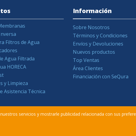
tos
Información
y Membranas
Sobre Nosotros
Inversa
Términos y Condiciones
ra Filtros de Agua
Envíos y Devoluciones
icadores
Nuevos productos
e Agua Filtrada
Top Ventas
Agua HORECA
Área Clientes
st
Financiación con SeQura
s y Limpieza
de Asistencia Técnica
r nuestros servicios y mostrarle publicidad relacionada con sus prefer