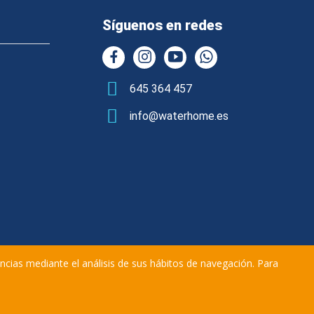
Síguenos en redes
645 364 457
info@waterhome.es
encias mediante el análisis de sus hábitos de navegación. Para