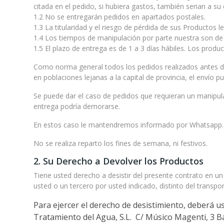
citada en el pedido, si hubiera gastos, también serian a su 
1.2 No se entregarán pedidos en apartados postales.
1.3 La titularidad y el riesgo de pérdida de sus Productos 
1.4 Los tiempos de manipulación por parte nuestra son de
1.5 El plazo de entrega es de 1 a 3 días hábiles. Los produc
Como norma general todos los pedidos realizados antes de l
en poblaciones lejanas a la capital de provincia, el envío p
Se puede dar el caso de pedidos que requieran un manipula
entrega podría demorarse.
En estos caso le mantendremos informado por Whatsapp
No se realiza reparto los fines de semana, ni festivos.
2. Su Derecho a Devolver los Productos
Tiene usted derecho a desistir del presente contrato en un p
usted o un tercero por usted indicado, distinto del transpor
Para ejercer el derecho de desistimiento, deberá u
Tratamiento del Agua, S.L.
C/ Músico Magenti, 3 B