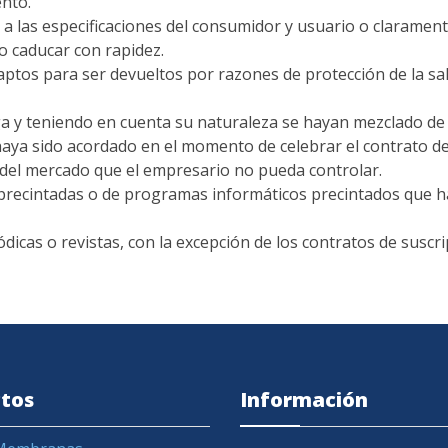
ento.
a las especificaciones del
consumidor y usuario o claramen
o caducar con rapidez.
aptos para ser devueltos por razones
de protección de la sa
a y teniendo en cuenta su naturaleza
se hayan mezclado de
haya sido acordado en el
momento de celebrar el contrato d
 del mercado que el empresario
no pueda controlar.
 precintadas o de programas
informáticos precintados que 
dicas o revistas, con la
excepción de los contratos de suscr
tos
Información