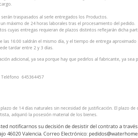
cargo.
le serán traspasados al serle entregados los Productos.
 un máximo de 24 horas laborales tras el procesamiento del pedido.
tos cuyas entregas requieran de plazos distintos reflejarán dicha part
as 16:00 saldrán el mismo día, y el tiempo de entrega aproximado es d
uede tardar entre 2 y 3 días.
ción adicional, ya sea porque hay que pedirlos al fabricante, ya sea 
. Teléfono 645364457
lazo de 14 días naturales sin necesidad de justificación. El plazo de 
tista, adquirió la posesión material de los bienes.
sted notificarnos su decisión de desistir del contrato a tra
ajo
46020 Valencia.
Correo Electrónico: pedidos@waterhome