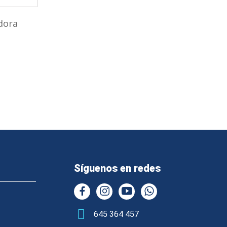
dora
Síguenos en redes
645 364 457