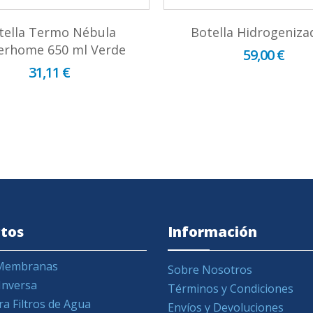
tella Termo Nébula
Botella Hidrogeniza
erhome 650 ml Verde
59,00 €
31,11 €
tos
Información
y Membranas
Sobre Nosotros
Inversa
Términos y Condiciones
ra Filtros de Agua
Envíos y Devoluciones