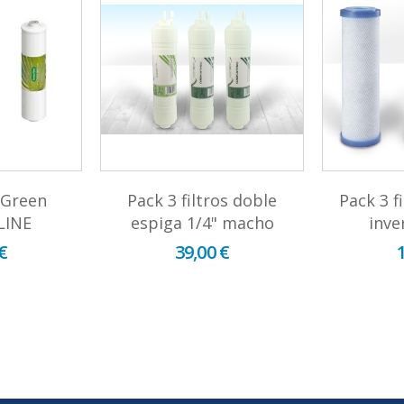
 Green
Pack 3 filtros doble
Pack 3 f
 LINE
espiga 1/4" macho
inve
€
39,00 €