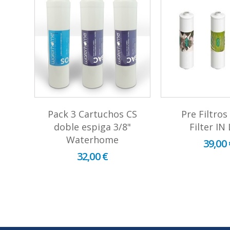
S
Pack 3 Cartuchos CS
Pre Filtros
ión
doble espiga 3/8"
Filter IN
8
Waterhome
39,00 
32,00 €