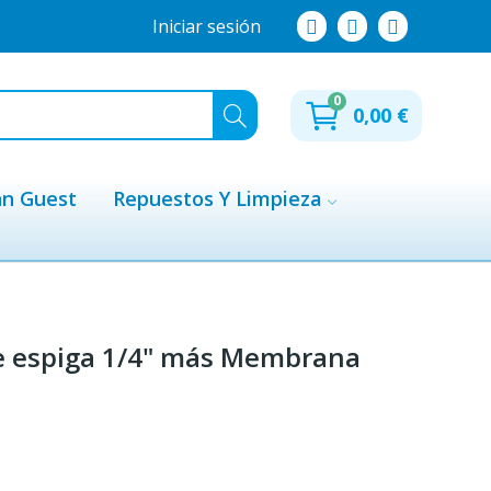
Iniciar sesión
0
0,00 €
hn Guest
Repuestos Y Limpieza
ble espiga 1/4" más Membrana