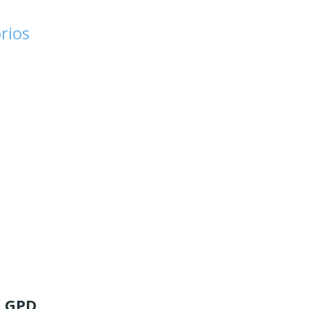
rios
0 GPD