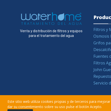
Produc
Filtros 
Venta y distribución de filtros y equipos
Osmosis 
para el tratamiento del agua
Grifos pa
Descalcif
Fuentes d
Filtros 
John Gue
Repuesto
Servicio 
Este sitio web utiliza cookies propias y de terceros para mejora
dar su consentimiento sobre su uso pulse el botón Acepto.