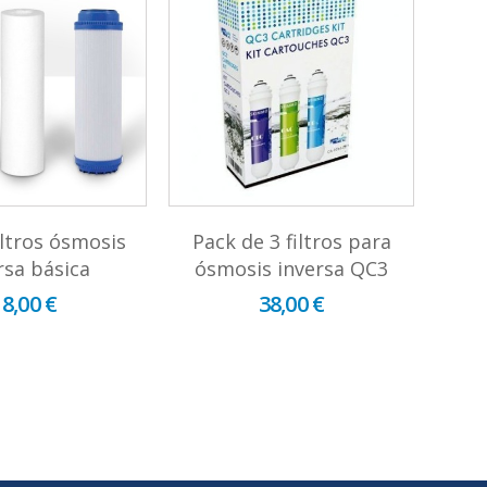
iltros ósmosis
Pack de 3 filtros para
rsa básica
ósmosis inversa QC3
Li
18,00 €
38,00 €