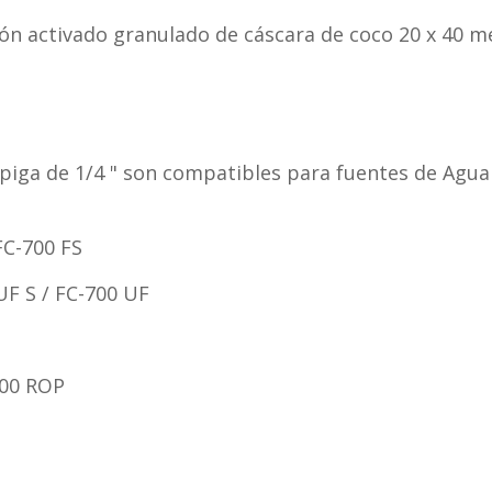
rbón activado granulado de cáscara de coco 20 x 40 m
espiga de 1/4 " son compatibles para fuentes de Ag
FC-700 FS
UF S / FC-700 UF
500 ROP