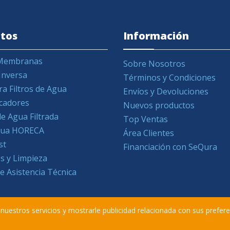
tos
Información
y Membranas
Sobre Nosotros
Inversa
Términos y Condiciones
ra Filtros de Agua
Envíos y Devoluciones
icadores
Nuevos productos
e Agua Filtrada
Top Ventas
Agua HORECA
Área Clientes
st
Financiación con SeQura
s y Limpieza
de Asistencia Técnica
r nuestros servicios y mostrarle publicidad relacionada con sus prefer