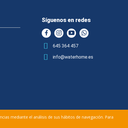
Síguenos en redes
645 364 457
info@waterhome.es
encias mediante el análisis de sus hábitos de navegación. Para