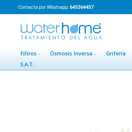
Contacta por Whatsapp:
645364457
Filtros
Ósmosis Inversa
Grifería
S.A.T.