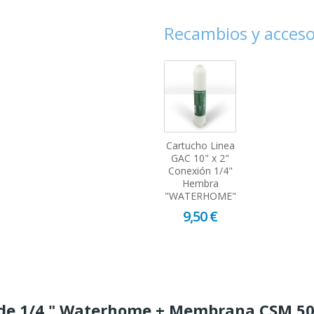
Recambios y acceso
Cartucho Linea
GAC 10" x 2"
Conexión 1/4"
Hembra
"WATERHOME"
9,50 €
ga de 1/4 " Waterhome + Membrana CSM 5