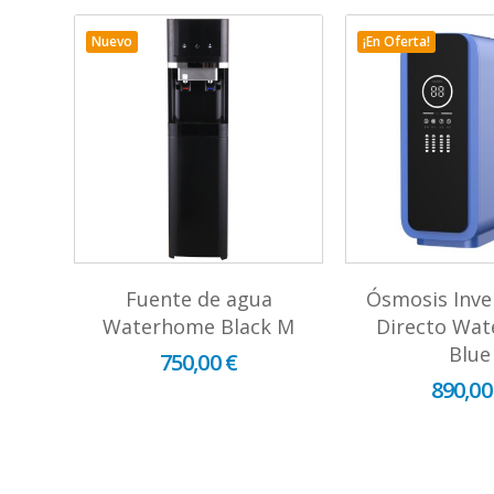
Nuevo
¡En Oferta!
Fuente de agua
Ósmosis Inve
pos
Waterhome Black M
Directo Wa
sa
Blue
750,00 €
890,00