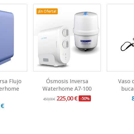
¡En Oferta!
rsa Flujo
Ósmosis Inversa
Vaso 
terhome
Waterhome A7-100
buca
225,00 €
-50%
450,00 €
 €