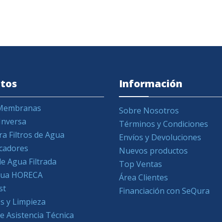
tos
Información
y Membranas
Sobre Nosotros
Inversa
Términos y Condiciones
ra Filtros de Agua
Envíos y Devoluciones
icadores
Nuevos productos
e Agua Filtrada
Top Ventas
Agua HORECA
Área Clientes
st
Financiación con SeQura
s y Limpieza
de Asistencia Técnica