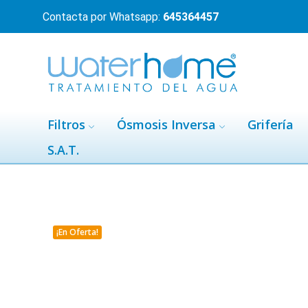
Contacta por Whatsapp:
645364457
Filtros
Ósmosis Inversa
Grifería
S.A.T.
¡En Oferta!