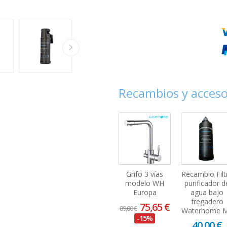
Recambios y acceso
Grifo 3 vías
Recambio Filt
modelo WH
purificador d
Europa
agua bajo
fregadero
75,65 €
89,00 €
Waterhome 
-15%
40,00 €