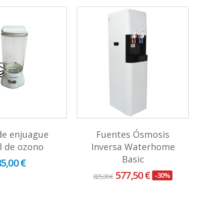
de enjuague
Fuentes Ósmosis
P
l de ozono
Inversa Waterhome
má
Basic
85,00 €
577,50 €
-30%
825,00 €