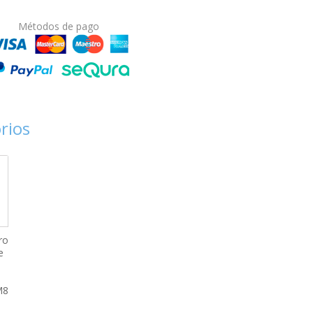
Métodos de pago
rios
ro
e
M8