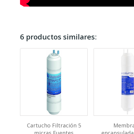
6 productos similares:
GAC
Cartucho Filtración 5
Membr
ia
micras Fuentes
encapsulada