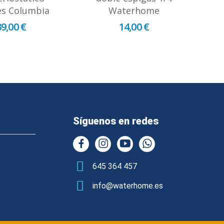
es Columbia
Waterhome
39,00 €
14,00 €
Síguenos en redes
645 364 457
info@waterhome.es