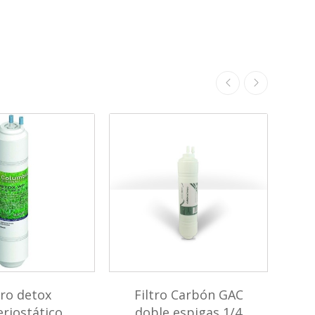
tro detox
Filtro Carbón GAC
Ca
riostático
doble espigas 1/4
F