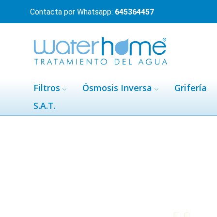
Contacta por Whatsapp:
645364457
Filtros
Ósmosis Inversa
Grifería
S.A.T.