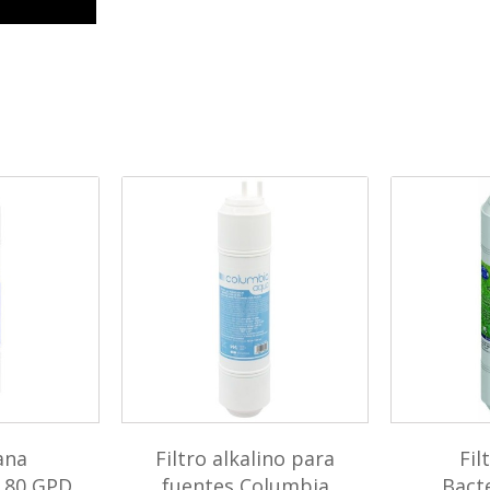
ana
Filtro alkalino para
Fil
 80 GPD
fuentes Columbia
Bacte