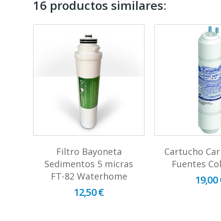
16 productos similares:
ico
Filtro Bayoneta
Cartucho Ca
2"
Sedimentos 5 micras
Fuentes Co
FT-82 Waterhome
19,00 
12,50 €