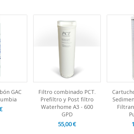
rbón GAC
Filtro combinado PCT.
Cartuch
lumbia
Prefiltro y Post filtro
Sedimen
Waterhome A3 - 600
Filtra
€
GPD
P
55,00 €