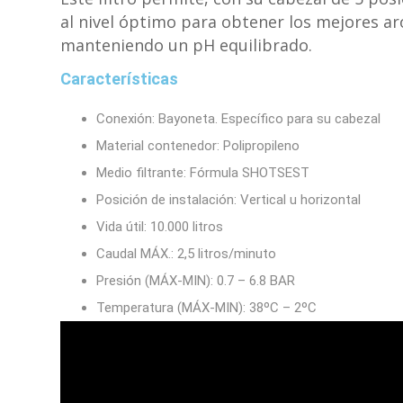
al nivel óptimo para obtener los mejores ar
manteniendo un pH equilibrado.
Características
Conexión: Bayoneta. Específico para su cabezal
Material contenedor: Polipropileno
Medio filtrante: Fórmula SHOTSEST
Posición de instalación: Vertical u horizontal
Vida útil: 10.000 litros
Caudal MÁX.: 2,5 litros/minuto
Presión (MÁX-MIN): 0.7 – 6.8 BAR
Temperatura (MÁX-MIN): 38ºC – 2ºC