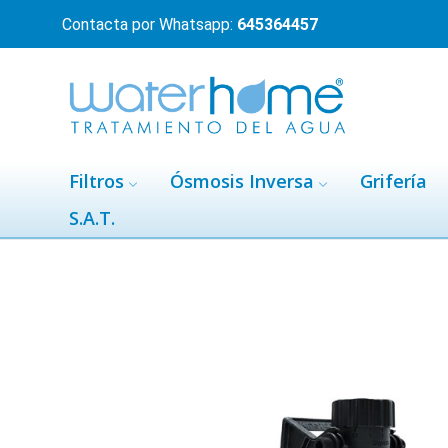
Contacta por Whatsapp:
645364457
Filtros
Ósmosis Inversa
Grifería
S.A.T.