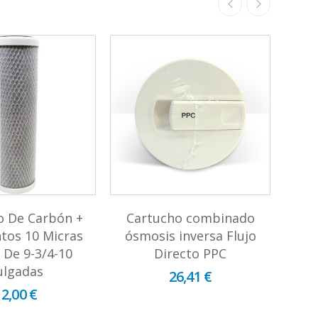
o De Carbón +
Cartucho combinado
tos 10 Micras
ósmosis inversa Flujo
U
n De 9-3/4-10
Directo PPC
ulgadas
26,41 €
12,00 €