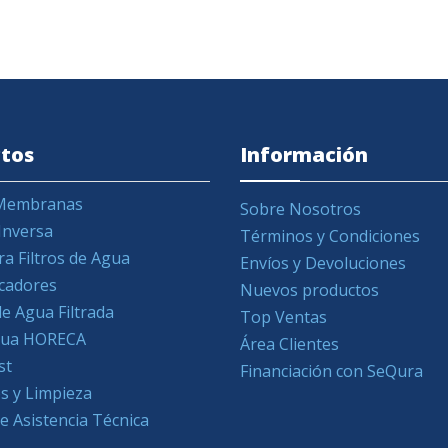
tos
Información
y Membranas
Sobre Nosotros
Inversa
Términos y Condiciones
ra Filtros de Agua
Envíos y Devoluciones
icadores
Nuevos productos
e Agua Filtrada
Top Ventas
Agua HORECA
Área Clientes
st
Financiación con SeQura
s y Limpieza
de Asistencia Técnica