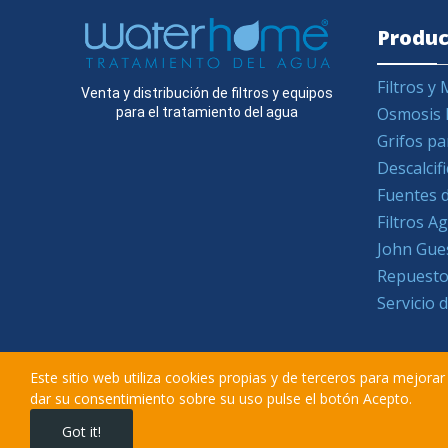
Produc
Filtros 
Venta y distribución de filtros y equipos
Osmosis 
para el tratamiento del agua
Grifos pa
Descalcif
Fuentes d
Filtros 
John Gue
Repuesto
Servicio 
Este sitio web utiliza cookies propias y de terceros para mejora
dar su consentimiento sobre su uso pulse el botón Acepto.
Got it!