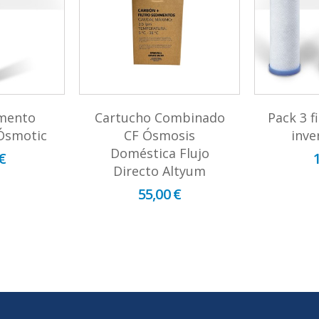
imento
Cartucho Combinado
Pack 3 f
Ósmotic
CF Ósmosis
inve
Doméstica Flujo
€
Directo Altyum
55,00 €