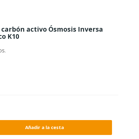
o carbón activo Ósmosis Inversa
co K10
os.
Añadir a la cesta