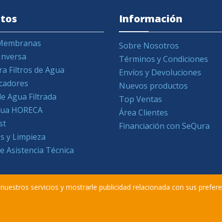
tos
Información
y Membranas
Sobre Nosotros
Inversa
Términos y Condiciones
ra Filtros de Agua
Envíos y Devoluciones
icadores
Nuevos productos
e Agua Filtrada
Top Ventas
Agua HORECA
Área Clientes
st
Financiación con SeQura
s y Limpieza
de Asistencia Técnica
r nuestros servicios y mostrarle publicidad relacionada con sus prefer