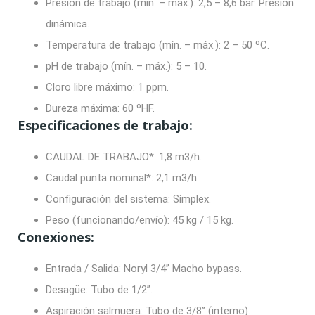
Presión de trabajo (mín. – máx.):
2,5 – 8,6 bar. Presión
dinámica.
Temperatura de trabajo (mín. – máx.):
2 – 50 ºC.
pH de trabajo (mín. – máx.):
5 – 10.
Cloro libre máximo:
1 ppm.
Dureza máxima:
60 ºHF.
Especificaciones de trabajo:
CAUDAL DE TRABAJO*:
1,8 m3/h.
Caudal punta nominal*:
2,1 m3/h.
Configuración del sistema:
Símplex.
Peso (funcionando/envío):
45 kg / 15 kg.
Conexiones:
Entrada / Salida: Noryl 3/4” Macho bypass.
Desagüe:
Tubo de 1/2”.
Aspiración salmuera:
Tubo de 3/8” (interno).