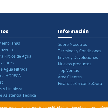
tos
Información
y Membranas
Sobre Nosotros
Inversa
Términos y Condiciones
ra Filtros de Agua
Envíos y Devoluciones
icadores
Nuevos productos
e Agua Filtrada
Top Ventas
Agua HORECA
Área Clientes
st
Financiación con SeQura
s y Limpieza
de Asistencia Técnica
r nuestros servicios y mostrarle publicidad relacionada con sus prefer