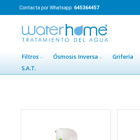
Contacta por Whatsapp:
645364457
Filtros
Ósmosis Inversa
Grifería
S.A.T.