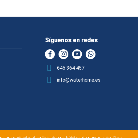
Síguenos en redes
645 364 457
info@waterhome.es
encias mediante el análisis de sus hábitos de navegación. Para