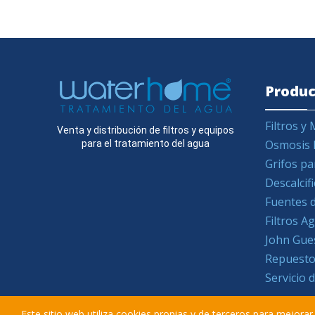
Produc
Filtros 
Venta y distribución de filtros y equipos
Osmosis 
para el tratamiento del agua
Grifos pa
Descalcif
Fuentes d
Filtros 
John Gue
Repuesto
Servicio 
Este sitio web utiliza cookies propias y de terceros para mejora