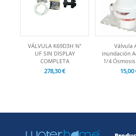
ta
VÁLVULA K69D3H 3⁄4"
Válvula 
s
UF SIN DISPLAY
inundación 
COMPLETA
1/4 Ósmosis
278,30 €
15,00 
Produc