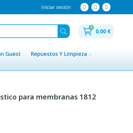
Iniciar sesión
0
0,00 €
hn Guest
Repuestos Y Limpieza
ástico para membranas 1812