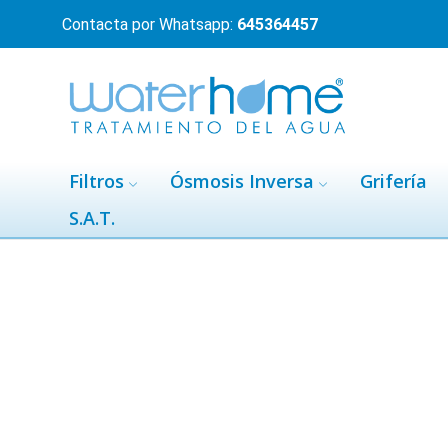
Contacta por Whatsapp:
645364457
Filtros
Ósmosis Inversa
Grifería
S.A.T.