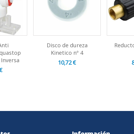
Anti
Disco de dureza
Reducto
Aquastop
Kinetico nº 4
 Inversa
10,72 €
€
tos
Información