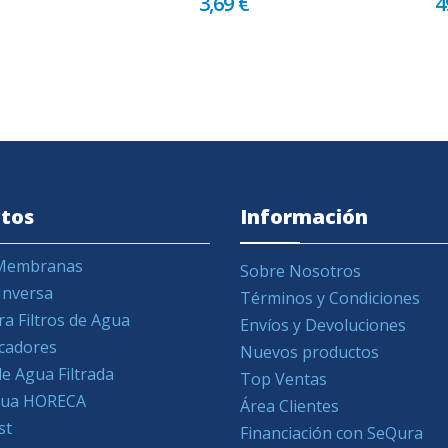
3,69 €
4
tos
Información
y Membranas
Sobre Nosotros
Inversa
Términos y Condiciones
ra Filtros de Agua
Envíos y Devoluciones
icadores
Nuevos productos
e Agua Filtrada
Top Ventas
Agua HORECA
Área Clientes
st
Financiación con SeQura