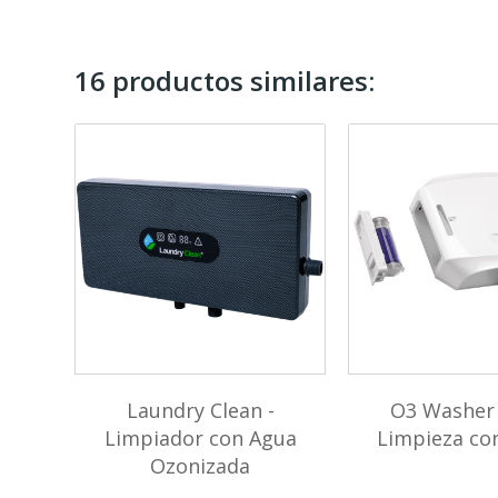
16 productos similares:
 con
Laundry Clean -
O3 Washer
ta
Limpiador con Agua
Limpieza co
Ozonizada