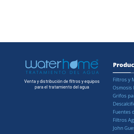
Produc
Filtros 
Venta y distribución de filtros y equipos
Osmosis 
para el tratamiento del agua
Grifos pa
Descalcif
Fuentes d
Filtros 
John Gue