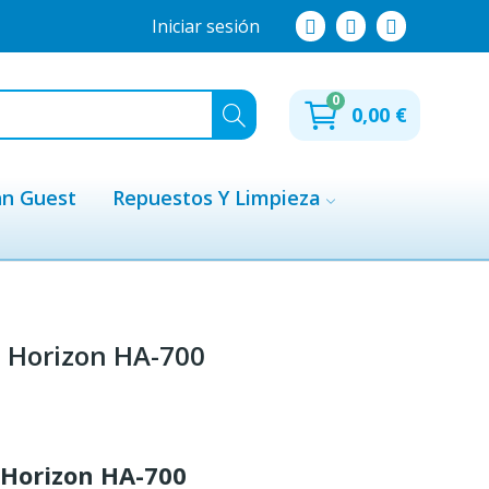
Iniciar sesión
0
0,00 €
hn Guest
Repuestos Y Limpieza
e Horizon HA-700
e Horizon HA-700