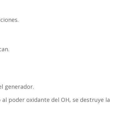
cciones.
can.
l generador.
al poder oxidante del OH, se destruye la