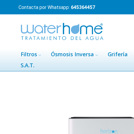
Contacta por Whatsapp:
645364457
Filtros
Ósmosis Inversa
Grifería
S.A.T.