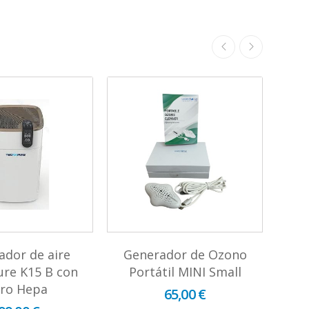
cador de aire
Generador de Ozono
Pu
re K15 B con
Portátil MINI Small
con
ltro Hepa
65,00 €