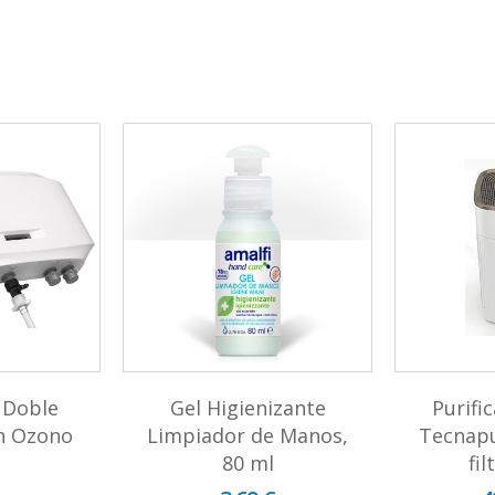
 Doble
Gel Higienizante
Purifi
n Ozono
Limpiador de Manos,
Tecnapu
80 ml
fi