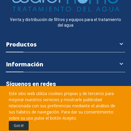
Venta y distribución de filtros y equipos para el tratamiento
del agua
Productos

Información

Síguenos en redes
Este sitio web utiliza cookies propias y de terceros para
mejorar nuestros servicios y mostrarle publicidad
relacionada con sus preferencias mediante el análisis de
645 364 457
sus hábitos de navegación. Para dar su consentimiento
sobre su uso pulse el botón Acepto.
info@waterhome.es
Got it!