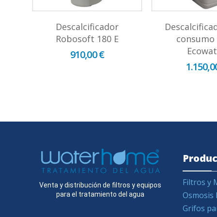
Descalcificador
Descalcifica
ll
Robosoft 180 E
consumo 
Ecowat
910,00 €
1.150,0
Produc
Filtros 
Venta y distribución de filtros y equipos
Osmosis 
para el tratamiento del agua
Grifos pa