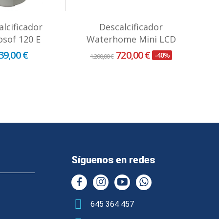
alcificador
Descalcificador
sof 120 E
Waterhome Mini LCD
Wa
39,00 €
720,00 €
-40%
1.200,00 €
750,0
Síguenos en redes
645 364 457