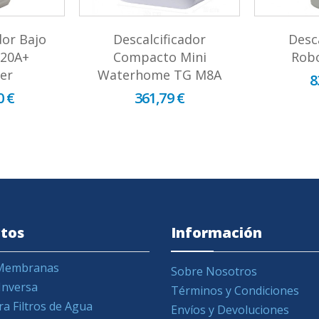
dor Bajo
Descalcificador
Desc
20A+
Compacto Mini
Robo
er
Waterhome TG M8A
8
0 €
361,79 €
tos
Información
y Membranas
Sobre Nosotros
Inversa
Términos y Condiciones
ra Filtros de Agua
Envíos y Devoluciones