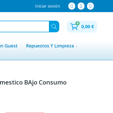
Iniciar sesión
0
0,00 €
hn Guest
Repuestos Y Limpieza
omestico BAjo Consumo