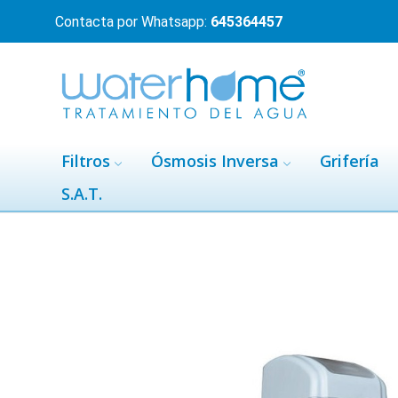
Contacta por Whatsapp:
645364457
Filtros
Ósmosis Inversa
Grifería
S.A.T.