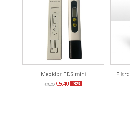
ión
Medidor TDS mini
Filt
€5.40
-70%
€18.00